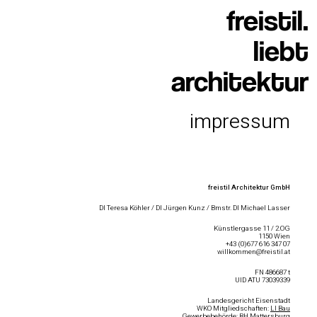
freistil.
liebt
architektur
impressum
freistil Architektur GmbH
DI Teresa Köhler / DI Jürgen Kunz / Bmstr. DI Michael Lasser
Künstlergasse 11 / 2.OG
1150 Wien
+43 (0)677 616 347 07
willkommen@freistil.at
FN 486687 t
UID ATU 73039339
Landesgericht Eisenstadt
WKO Mitgliedschaften:
LI Bau
Gewerbebehörde: BH Mattersburg